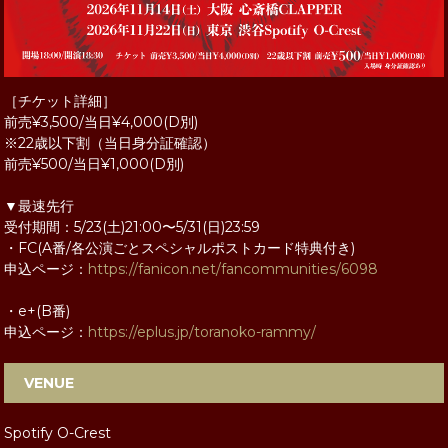
［チケット詳細］
前売¥3,500/当日¥4,000(D別)
※22歳以下割（当日身分証確認）
前売¥500/当日¥1,000(D別)
▼最速先行
受付期間：5/23(土)21:00〜5/31(日)23:59
・FC(A番/各公演ごとスペシャルポストカード特典付き)
申込ページ：
https://fanicon.net/fancommunities/6098
・e+(B番)
申込ページ：
https://eplus.jp/toranoko-rammy/
VENUE
Spotify O-Crest