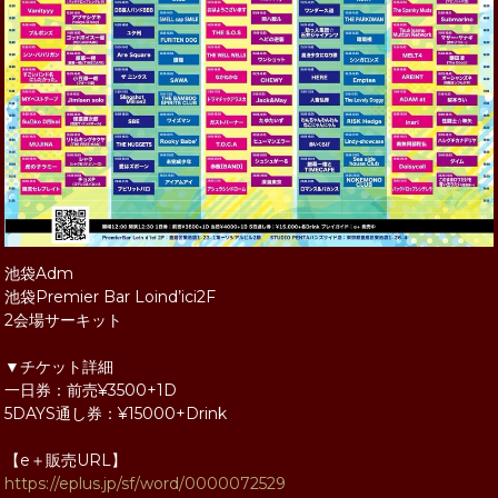
池袋Adm
池袋Premier Bar Loind’ici2F
2会場サーキット
▼チケット詳細
一日券：前売¥3500+1D
5DAYS通し券：¥15000+Drink
【e＋販売URL】
https://eplus.jp/sf/word/0000072529