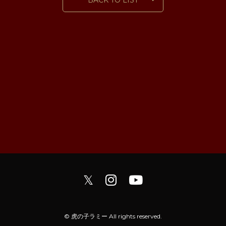
BACK TO LIST
𝕏
© 虎の子ラミー All rights reserved.