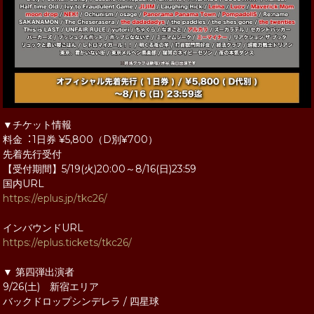
▼チケット情報
料⾦︓1⽇券 ¥5,800（D別¥700）
先着先行受付
【受付期間】5/19(火)20:00～8/16(日)23:59
国内URL
https://eplus.jp/tkc26/
インバウンドURL
https://eplus.tickets/tkc26/
▼ 第四弾出演者
9/26(土) 新宿エリア
バックドロップシンデレラ / 四星球