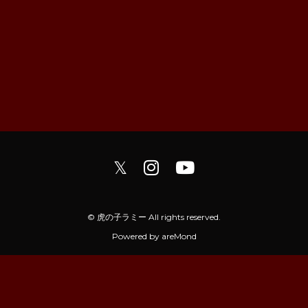
𝕏
© 虎の子ラミー All rights reserved.
Powered by
areMond