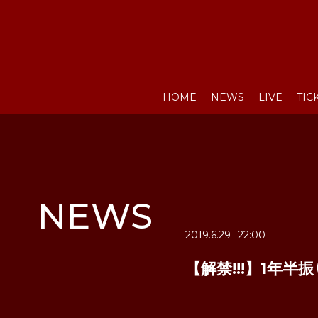
HOME
NEWS
LIVE
TIC
NEWS
2019.6.29
22:00
【解禁!!!】1年半