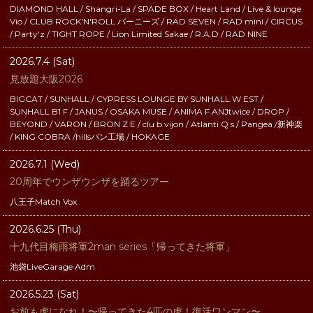
DIAMOND HALL / Shangri-La / SPADE BOX / Heart Land / Live & lounge
Vio / CLUB ROCK'N'ROLL バーニーズ / RAD SEVEN / RAD mini / CIRCUS
/ Party'z / TIGHT ROPE / Lion Limited Sakae / R.A.D / RAD NINE
2026.7.4 (Sat)
見放題大阪2026
BIGCAT / SUNHALL / CYPRESS LOUNGE BY SUNHALL W EST /
SUNHALL B1 F / JANUS / OSAKA MUSE / ANIMA F ANJtwice / DROP /
BEYOND / VARON / BRON Z E / clu b vijon / Atlanti Q s / Pangea /新神楽
/ KING COBRA /hillsパン工場 / HOKAGE
2026.7.1 (Wed)
20周年でウンザウンザを踊るツアー
八王子Match Vox
2026.6.25 (Thu)
十九代目梅雨将軍2man series「帰ってきた将軍」
池袋LiveGarage Adm
2026.5.23 (Sat)
お前も虎になれ！〜帰ってきた4匹の虎！復活ワンマン〜