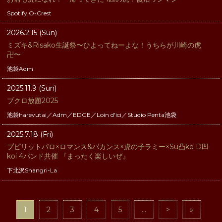
Spotify O-Crest
2026.2.15 (Sun)
ミズキ&Risako生誕祭〜ひよってねーよな！うちらが川崎の虎
卍〜
池袋Adm
2025.11.9 (Sun)
ブクロ放題2025
池袋harevutai／Adm／EDGE／Loin d'ici／Studio Penta池袋
2025.7.18 (Fri)
プピリットパロ×ロマンス&バカンス×虎の子ラミー×Su凸ko D凹
koi 4バンド共催 『まったく楽しいぜ』
下北沢Shangri-La
1
2
3
4
5
...
>
»