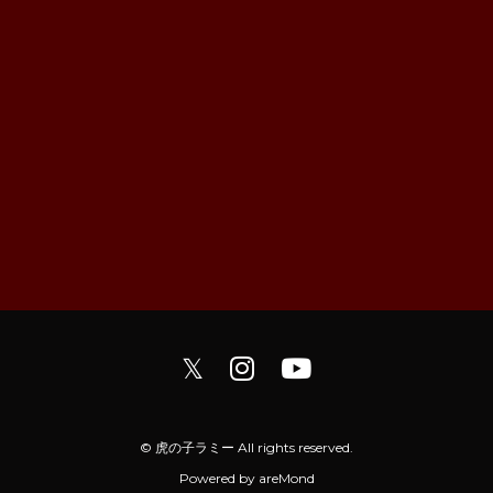
𝕏
© 虎の子ラミー All rights reserved.
Powered by
areMond